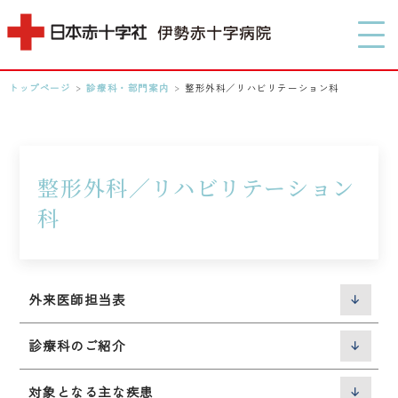
MENU
トップページ
>
診療科・部門案内
>
整形外科／リハビリテーション科
0596-28-2171
アクセス
整形外科／リハビリテーション
科
検索する
外来医師担当表
診療科のご紹介
対象となる主な疾患