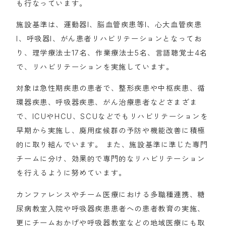
も行なっています。
施設基準は、運動器I、脳血管疾患等I、心大血管疾患
I、呼吸器I、がん患者リハビリテーションとなってお
り、理学療法士17名、作業療法士5名、言語聴覚士4名
で、リハビリテーションを実施しています。
対象は急性期疾患の患者で、整形疾患や中枢疾患、循
環器疾患、呼吸器疾患、がん治療患者などさまざま
で、ICUやHCU、SCUなどでもリハビリテーションを
早期から実施し、廃用症候群の予防や機能改善に積極
的に取り組んでいます。 また、施設基準に準じた専門
チームに分け、効果的で専門的なリハビリテーション
を行えるように努めています。
カンファレンスやチーム医療における多職種連携、糖
尿病教室入院や呼吸器疾患患者への患者教育の実施、
更にチームおかげや呼吸器教室などの地域医療にも取