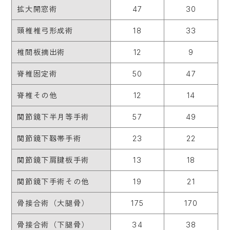
拡大開窓術
47
30
頸椎椎弓形成術
18
33
椎間板摘出術
12
9
脊椎固定術
50
47
脊椎その他
12
14
関節鏡下半月等手術
57
49
関節鏡下靱帯手術
23
22
関節鏡下肩腱板手術
13
18
関節鏡下手術その他
19
21
骨接合術（大腿骨）
175
170
骨接合術（下腿骨）
34
38