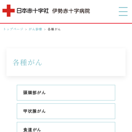
MENU
トップページ
>
がん診療
>
各種がん
0596-28-2171
アクセス
各種がん
検索する
頭頚部がん
甲状腺がん
食道がん