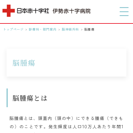
MENU
トップページ
>
診療科・部門案内
>
脳神経外科
>
脳腫瘍
0596-28-2171
アクセス
脳腫瘍
検索する
脳腫瘍とは
脳腫瘍とは、頭蓋内（頭の中）にできる腫瘍（できも
の）のことです。発生頻度は人口10万人あたり年間1