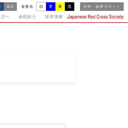
準
拡大
白
青
黄
黒
背景色
文字・音声サポート
の方へ
病院紹介
採用情報