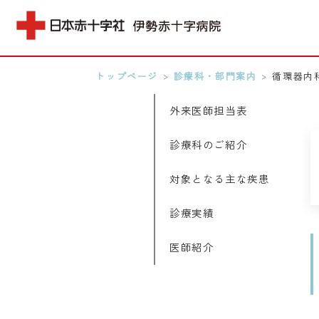
トップページ
>
診療科・部門案内
>
循環器内
MENU
外来医師担当表
0596-28-2171
診療科のご紹介
アクセス
対象となる主な疾患
検索する
診療実績
医師紹介