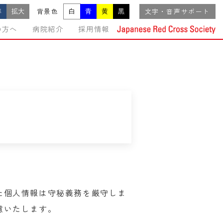
準
拡大
白
青
黄
黒
背景色
文字・音声サポート
の方へ
病院紹介
採用情報
た個人情報は守秘義務を厳守しま
慮いたします。