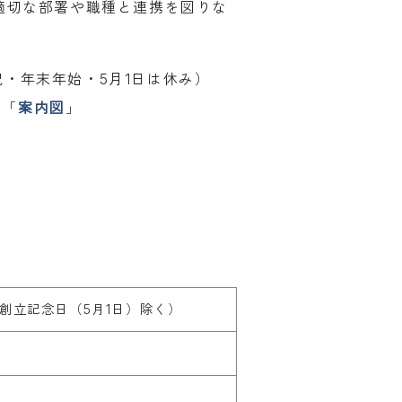
適切な部署や職種と連携を図りな
祝・年末年始・5月1日は休み）
側「
案内図
」
、創立記念日（5月1日）除く）