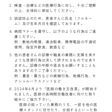
検査・治療などの医療行為に対し、十分ご理解
の上、主体的に参加してください。
誤認防止のため、患者さんに氏名（フルネー
ム）及び生年月日を確認しております。
病院マナーを遵守し、以下のような行為はご遠
慮ください。

例：敷地内喫煙、違法駐車、携帯電話の不適切
使用、指定外飲食、飲酒など
他の患者さんの診療や職員の業務に支障を来す
ような迷惑行為は決して許されるものではあり
ません。診療の中断や退去をお願いすることも
ありますのでご了承ください。

例：暴言・暴力などの威嚇行為、物損行為、セ
クシャルハラスメントなど
2024年4月より「医師の働き方改革」が開始さ
れました。医師の長時間労働改善に向けた取り
組みにご協力下さい。
医師の担っていた業務のうち、一部を他の医
療スタッフに任せたり、分担するといった取