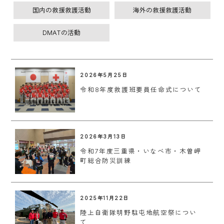
国内の救援救護活動
海外の救援救護活動
DMATの活動
2026年5月25日
令和8年度救護班要員任命式について
2026年3月13日
令和7年度三重県・いなべ市・木曽岬
町総合防災訓練
2025年11月22日
陸上自衛隊明野駐屯地航空祭につい
て