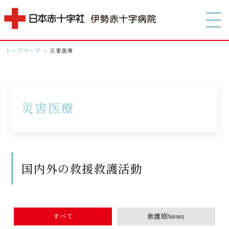
MENU
トップページ
>
災害医療
0596-28-2171
アクセス
災害医療
検索する
国内外の救援救護活動
すべて
救護班News