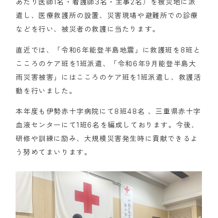
あたり医師1名・看護師3名・主事2名）を被災地に派
遣し、医療救護所の設置、災害現場や避難所での診療
などを行い、被災者の救護に当たります。
直近では、「令和6年能登半島地震」に救護班を8班と
こころのケア班を1班派遣、「令和6年9月能登半島大
雨災害被害」にはこころのケア班を1班派遣し、救護活
動を行いました。
本年度も伊勢赤十字病院にて8班48名 、三重県赤十字
血液センターにて1班6名を編成しております。今後、
研修や訓練に励み、大規模災害発生時に貢献できるよ
う努めてまいります。