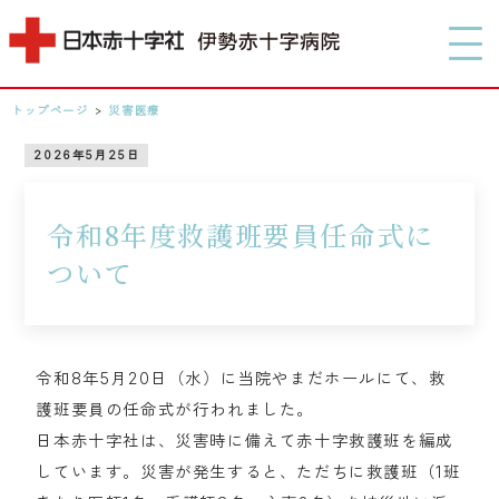
MENU
トップページ
>
災害医療
0596-28-2171
2026年5月25日
アクセス
令和8年度救護班要員任命式に
ついて
検索する
令和8年5月20日（水）に当院やまだホールにて、救
護班要員の任命式が行われました。
日本赤十字社は、災害時に備えて赤十字救護班を編成
しています。災害が発生すると、ただちに救護班（1班