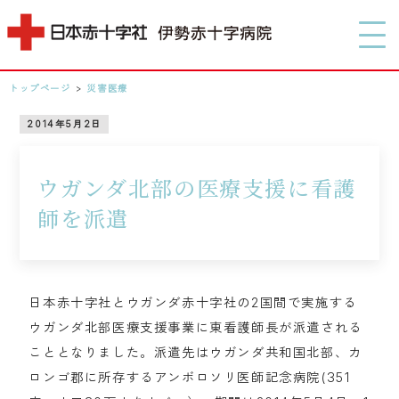
MENU
トップページ
>
災害医療
0596-28-2171
2014年5月2日
アクセス
ウガンダ北部の医療支援に看護
師を派遣
検索する
日本赤十字社とウガンダ赤十字社の2国間で実施する
ウガンダ北部医療支援事業に東看護師長が派遣される
こととなりました。派遣先はウガンダ共和国北部、カ
ロンゴ郡に所存するアンボロソリ医師記念病院(351