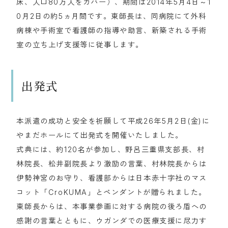
床、人口80万人をカバー）、期間は2014年5月4日～1
0月2日の約5ヵ月間です。東師長は、同病院にて外科
病棟や手術室で看護師の指導や助言、新築される手術
室の立ち上げ支援等に従事します。
出発式
本派遣の成功と安全を祈願して平成26年5月2日(金)に
やまだホールにて出発式を開催いたしました。
式典には、約120名が参加し、野呂三重県支部長、村
林院長、松井副院長より激励の言葉、村林院長からは
伊勢神宮のお守り、看護部からは日本赤十字社のマス
コット「CroKUMA」とペンダントが贈られました。
東師長からは、本事業参画に対する病院の後ろ盾への
感謝の言葉とともに、ウガンダでの医療支援に尽力す