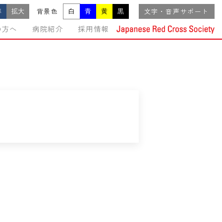
準
拡大
白
青
黄
黒
背景色
文字・音声サポート
の方へ
病院紹介
採用情報