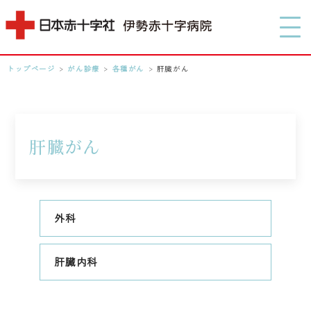
MENU
トップページ
>
がん診療
>
各種がん
>
肝臓がん
0596-28-2171
アクセス
肝臓がん
検索する
外科
肝臓内科