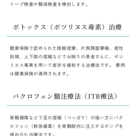
トープ検査や髄液検査を検討します。
ボトックス（ボツリヌス毒素）治療
健康保険で認められた眼瞼痙攣、片側顔面攣縮、痙性
斜頚、上下肢の痙縮などでお困りの患者さんに、ボツ
リヌス毒素を用いて症状を緩和する治療法です。 費用
は健康保険が適用されます。
バクロフェン髄注療法（ITB療法）
脊髄損傷などで足の痙縮（つっぱり）の強い方にバク
ロフェン（筋弛緩薬）を脊髄腔内に注入するポンプを
埋め込む治療法です。