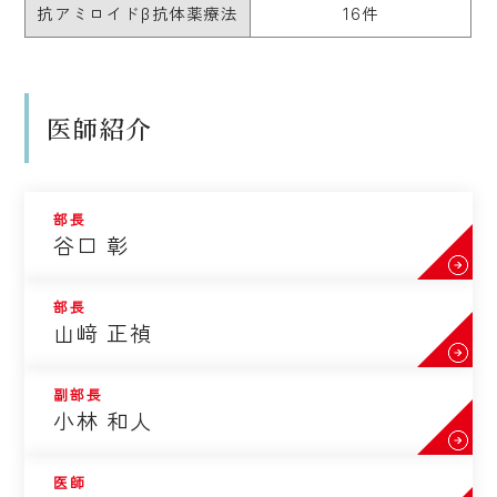
抗アミロイドβ抗体薬療法
16件
医師紹介
部長
谷口 彰
部長
山﨑 正禎
副部長
小林 和人
医師