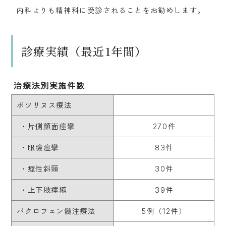
内科よりも精神科に受診されることをお勧めします。
診療実績（最近1年間）
治療法別実施件数
ボツリヌス療法
 ・片側顔面痙攣
270件
 ・眼瞼痙攣
83件
 ・痙性斜頸
30件
 ・上下肢痙縮
39件
バクロフェン髄注療法
5例（12件）