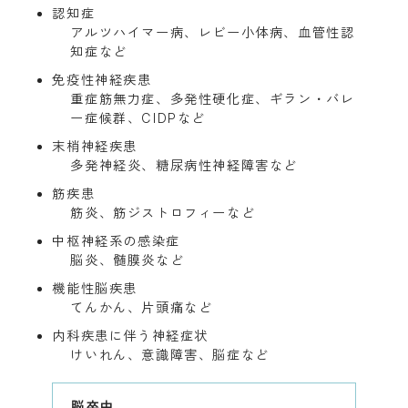
認知症
アルツハイマー病、レビー小体病、血管性認
知症など
免疫性神経疾患
重症筋無力症、多発性硬化症、ギラン・バレ
ー症候群、CIDPなど
末梢神経疾患
多発神経炎、糖尿病性神経障害など
筋疾患
筋炎、筋ジストロフィーなど
中枢神経系の感染症
脳炎、髄膜炎など
機能性脳疾患
てんかん、片頭痛など
内科疾患に伴う神経症状
けいれん、意識障害、脳症など
脳卒中