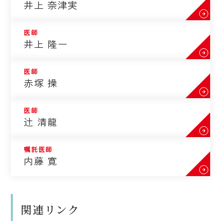
井上 奈津実
医師
井上 隆一
医師
赤塚 操
医師
辻 清龍
嘱託医師
内藤 寛
関連リンク