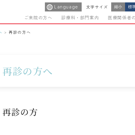
Language
縮小
標
文字サイズ
ご来院の方へ
診療科・部門案内
医療関係者
へ
>
再診の方へ
再診の方へ
再診の方