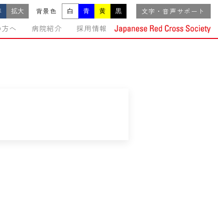
準
拡大
白
青
黄
黒
背景色
文字・音声サポート
の方へ
病院紹介
採用情報