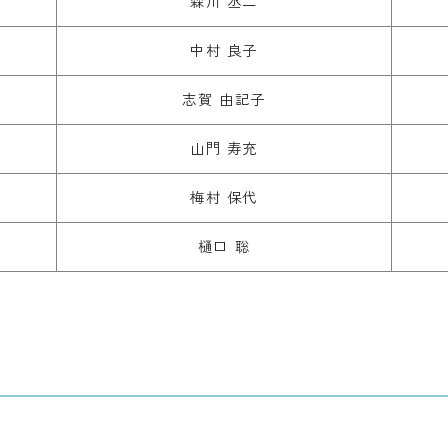
森川 丞二
中村 良子
志賀 由記子
山門 寿充
梅村 保代
樋口 聡