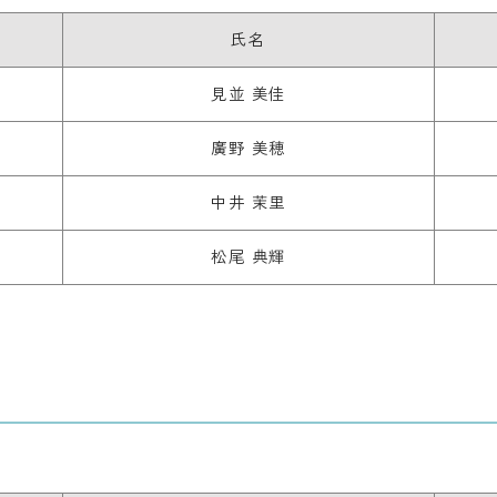
氏名
見並 美佳
廣野 美穂
中井 茉里
松尾 典輝