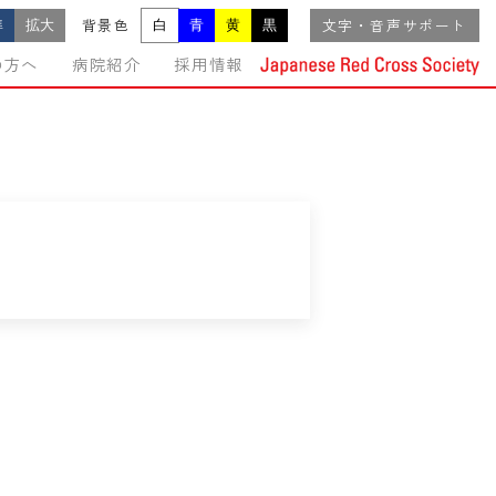
準
拡大
白
青
黄
黒
背景色
文字・音声サポート
の方へ
病院紹介
採用情報