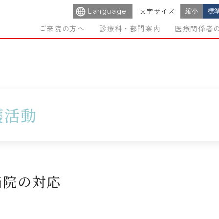
Language
縮小
標
文字サイズ
ご来院の方へ
診療科・部門案内
医療関係者
護活動
当院の対応