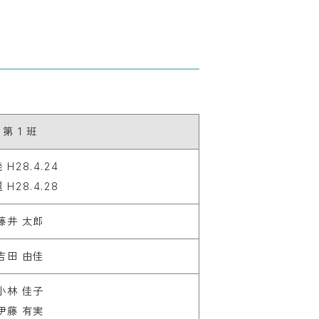
第 1 班
 H28.4.24

 H28.4.28
藤井 太郎
吉田 由佳
小林 佳子

伊藤 有実