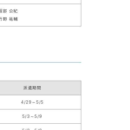
服部 公紀

竹野 祐輔
派遣期間
4/29～5/5
5/3～5/9