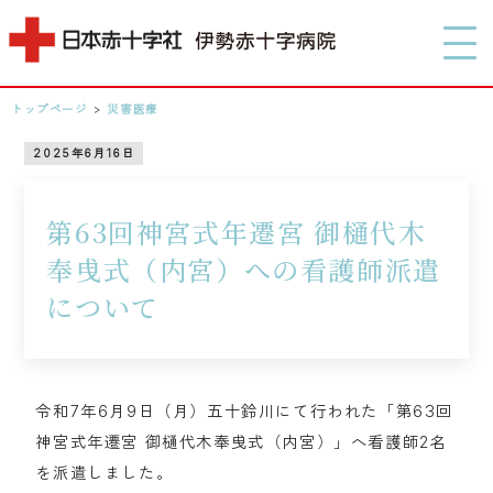
MENU
トップページ
>
災害医療
0596-28-2171
2025年6月16日
アクセス
第63回神宮式年遷宮 御樋代木
奉曵式（内宮）への看護師派遣
検索する
について
令和7年6月9日（月）五十鈴川にて行われた「第63回
神宮式年遷宮 御樋代木奉曵式（内宮）」へ看護師2名
を派遣しました。