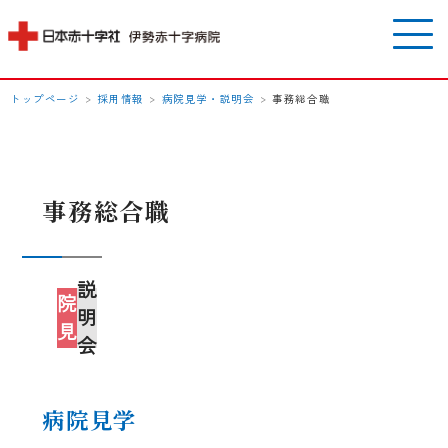
トップページ
>
採用情報
>
病院見学・説明会
>
事務総合職
事務総合職
病
説
院
明
見
会
学
病院見学